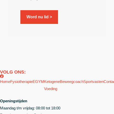
Word nu lid >
VOLG ONS:
Home
Fysiotherapie
EGYM
Ketogene
Beweegcoach
Sportvasten
Conta
Voeding
Openingstijden
Maandag t/m vrijdag: 08:00 tot 18:00