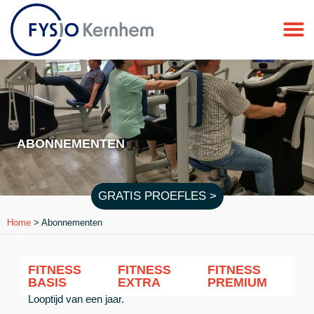
ABONNEMENTEN
GRATIS PROEFLES >
Home
>
Abonnementen
FITNESS
FITNESS
FITNESS
BASIS
EXTRA
PREMIUM
Looptijd van een jaar.